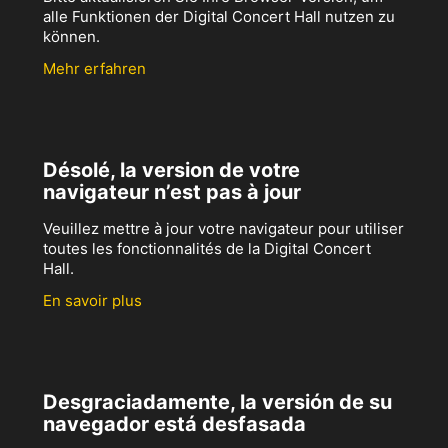
alle Funktionen der Digital Concert Hall nutzen zu
können.
Mehr erfahren
Désolé, la version de votre
navigateur n’est pas à jour
Veuillez mettre à jour votre navigateur pour utiliser
toutes les fonctionnalités de la Digital Concert
Hall.
En savoir plus
Desgraciadamente, la versión de su
navegador está desfasada