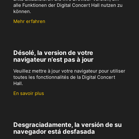
alle Funktionen der Digital Concert Hall nutzen zu
können.
Mehr erfahren
Désolé, la version de votre
navigateur n’est pas à jour
Veuillez mettre à jour votre navigateur pour utiliser
toutes les fonctionnalités de la Digital Concert
Hall.
En savoir plus
Desgraciadamente, la versión de su
navegador está desfasada