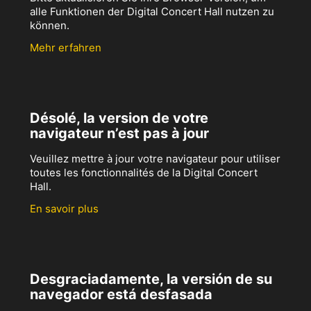
alle Funktionen der Digital Concert Hall nutzen zu
können.
Mehr erfahren
Désolé, la version de votre
navigateur n’est pas à jour
Veuillez mettre à jour votre navigateur pour utiliser
toutes les fonctionnalités de la Digital Concert
Hall.
En savoir plus
Desgraciadamente, la versión de su
navegador está desfasada