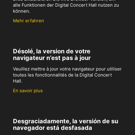
alle Funktionen der Digital Concert Hall nutzen zu
können.
Mehr erfahren
Désolé, la version de votre
navigateur n’est pas à jour
Veuillez mettre à jour votre navigateur pour utiliser
toutes les fonctionnalités de la Digital Concert
Hall.
En savoir plus
Desgraciadamente, la versión de su
navegador está desfasada