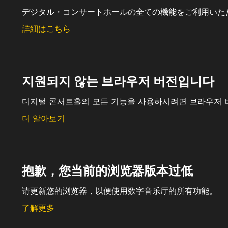
デジタル・コンサートホールの全ての機能をご利用いた
詳細はこちら
지원되지 않는 브라우저 버전입니다
디지털 콘서트홀의 모든 기능을 사용하시려면 브라우저 
더 알아보기
抱歉，您当前的浏览器版本过低
请更新您的浏览器，以便使用数字音乐厅的所有功能。
了解更多