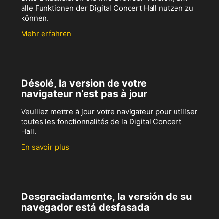
alle Funktionen der Digital Concert Hall nutzen zu
können.
Mehr erfahren
Désolé, la version de votre
navigateur n’est pas à jour
Veuillez mettre à jour votre navigateur pour utiliser
toutes les fonctionnalités de la Digital Concert
Hall.
En savoir plus
Desgraciadamente, la versión de su
navegador está desfasada