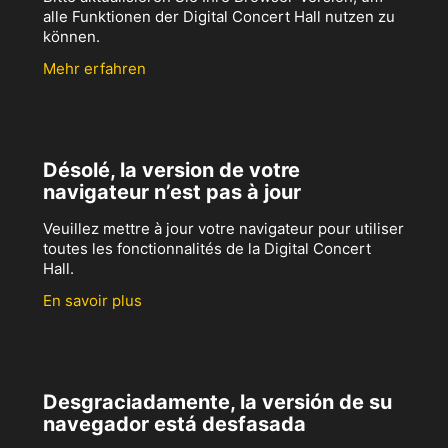
alle Funktionen der Digital Concert Hall nutzen zu
können.
Mehr erfahren
Désolé, la version de votre
navigateur n’est pas à jour
Veuillez mettre à jour votre navigateur pour utiliser
toutes les fonctionnalités de la Digital Concert
Hall.
En savoir plus
Desgraciadamente, la versión de su
navegador está desfasada