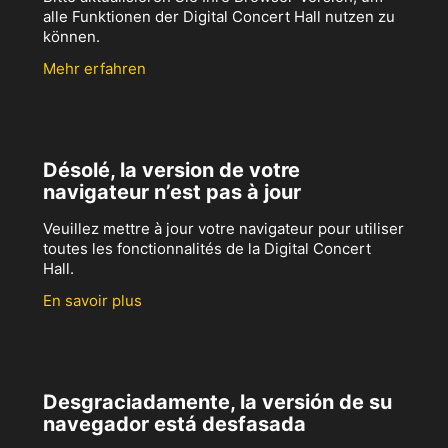
alle Funktionen der Digital Concert Hall nutzen zu
können.
Mehr erfahren
Désolé, la version de votre
navigateur n’est pas à jour
Veuillez mettre à jour votre navigateur pour utiliser
toutes les fonctionnalités de la Digital Concert
Hall.
En savoir plus
Desgraciadamente, la versión de su
navegador está desfasada