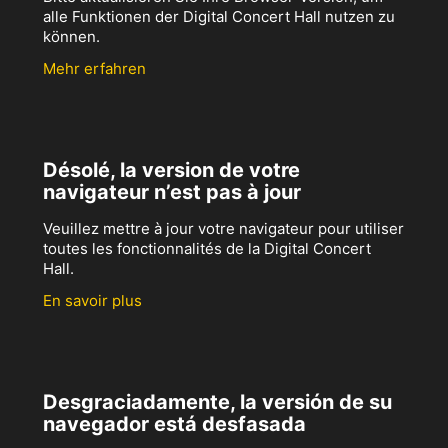
alle Funktionen der Digital Concert Hall nutzen zu
können.
Mehr erfahren
Désolé, la version de votre
navigateur n’est pas à jour
Veuillez mettre à jour votre navigateur pour utiliser
toutes les fonctionnalités de la Digital Concert
Hall.
En savoir plus
Desgraciadamente, la versión de su
navegador está desfasada