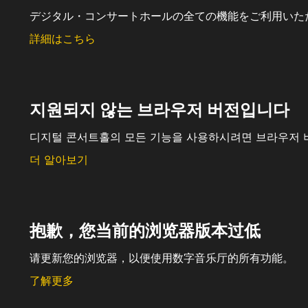
デジタル・コンサートホールの全ての機能をご利用いた
詳細はこちら
지원되지 않는 브라우저 버전입니다
디지털 콘서트홀의 모든 기능을 사용하시려면 브라우저 
더 알아보기
抱歉，您当前的浏览器版本过低
请更新您的浏览器，以便使用数字音乐厅的所有功能。
了解更多