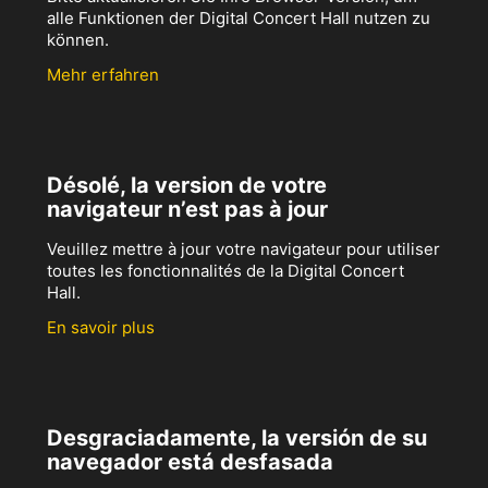
alle Funktionen der Digital Concert Hall nutzen zu
können.
Mehr erfahren
Désolé, la version de votre
navigateur n’est pas à jour
Veuillez mettre à jour votre navigateur pour utiliser
toutes les fonctionnalités de la Digital Concert
Hall.
En savoir plus
Desgraciadamente, la versión de su
navegador está desfasada