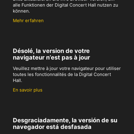
alle Funktionen der Digital Concert Hall nutzen zu
können.
Mehr erfahren
Désolé, la version de votre
navigateur n’est pas à jour
Veuillez mettre à jour votre navigateur pour utiliser
toutes les fonctionnalités de la Digital Concert
Hall.
En savoir plus
Desgraciadamente, la versión de su
navegador está desfasada