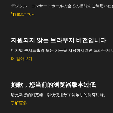
デジタル・コンサートホールの全ての機能をご利用いた
詳細はこちら
지원되지 않는 브라우저 버전입니다
디지털 콘서트홀의 모든 기능을 사용하시려면 브라우저 
더 알아보기
抱歉，您当前的浏览器版本过低
请更新您的浏览器，以便使用数字音乐厅的所有功能。
了解更多