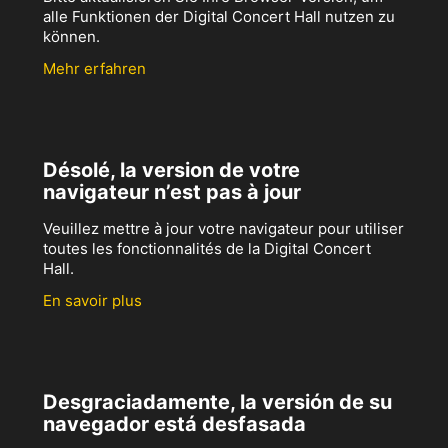
alle Funktionen der Digital Concert Hall nutzen zu
können.
Mehr erfahren
Désolé, la version de votre
navigateur n’est pas à jour
Veuillez mettre à jour votre navigateur pour utiliser
toutes les fonctionnalités de la Digital Concert
Hall.
En savoir plus
Desgraciadamente, la versión de su
navegador está desfasada