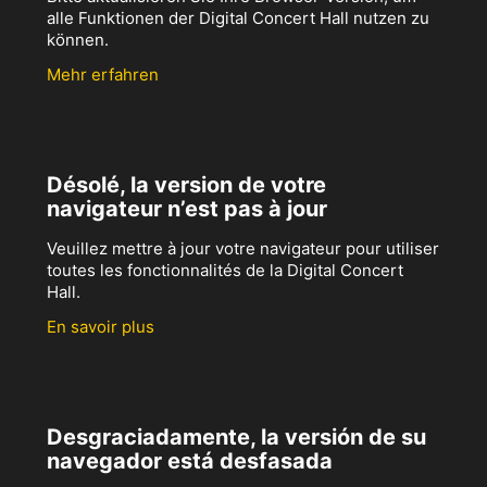
alle Funktionen der Digital Concert Hall nutzen zu
können.
Mehr erfahren
Désolé, la version de votre
navigateur n’est pas à jour
Veuillez mettre à jour votre navigateur pour utiliser
toutes les fonctionnalités de la Digital Concert
Hall.
En savoir plus
Desgraciadamente, la versión de su
navegador está desfasada