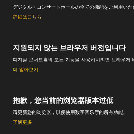
デジタル・コンサートホールの全ての機能をご利用いた
詳細はこちら
지원되지 않는 브라우저 버전입니다
디지털 콘서트홀의 모든 기능을 사용하시려면 브라우저 
더 알아보기
抱歉，您当前的浏览器版本过低
请更新您的浏览器，以便使用数字音乐厅的所有功能。
了解更多