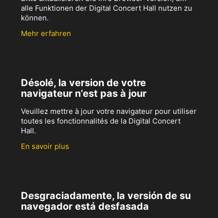
alle Funktionen der Digital Concert Hall nutzen zu
können.
Mehr erfahren
Désolé, la version de votre
navigateur n’est pas à jour
Veuillez mettre à jour votre navigateur pour utiliser
toutes les fonctionnalités de la Digital Concert
Hall.
En savoir plus
Desgraciadamente, la versión de su
navegador está desfasada