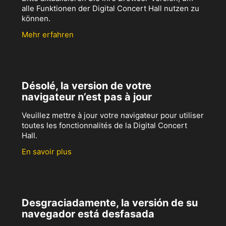
alle Funktionen der Digital Concert Hall nutzen zu
können.
Mehr erfahren
Désolé, la version de votre
navigateur n’est pas à jour
Veuillez mettre à jour votre navigateur pour utiliser
toutes les fonctionnalités de la Digital Concert
Hall.
En savoir plus
Desgraciadamente, la versión de su
navegador está desfasada