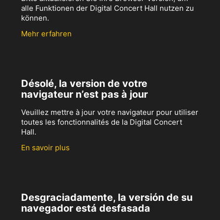
alle Funktionen der Digital Concert Hall nutzen zu
können.
Mehr erfahren
Désolé, la version de votre
navigateur n’est pas à jour
Veuillez mettre à jour votre navigateur pour utiliser
toutes les fonctionnalités de la Digital Concert
Hall.
En savoir plus
Desgraciadamente, la versión de su
navegador está desfasada