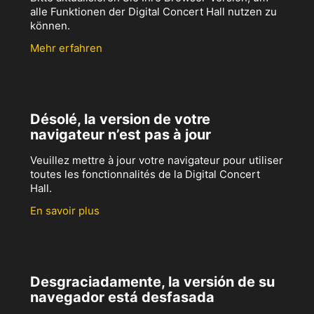
alle Funktionen der Digital Concert Hall nutzen zu
können.
Mehr erfahren
Désolé, la version de votre
navigateur n’est pas à jour
Veuillez mettre à jour votre navigateur pour utiliser
toutes les fonctionnalités de la Digital Concert
Hall.
En savoir plus
Desgraciadamente, la versión de su
navegador está desfasada