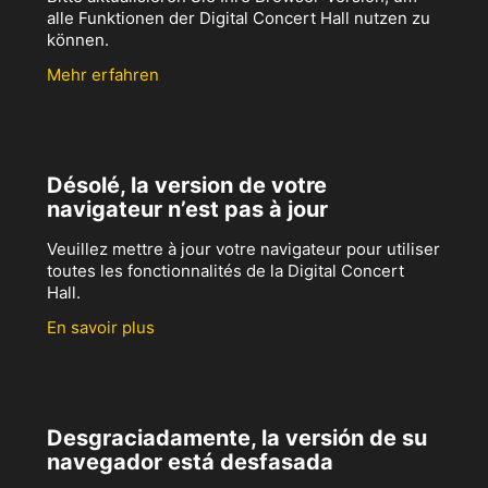
alle Funktionen der Digital Concert Hall nutzen zu
können.
Mehr erfahren
Désolé, la version de votre
navigateur n’est pas à jour
Veuillez mettre à jour votre navigateur pour utiliser
toutes les fonctionnalités de la Digital Concert
Hall.
En savoir plus
Desgraciadamente, la versión de su
navegador está desfasada