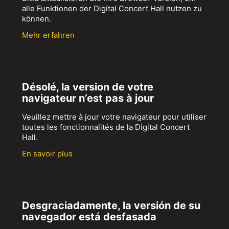
alle Funktionen der Digital Concert Hall nutzen zu
können.
Mehr erfahren
Désolé, la version de votre
navigateur n’est pas à jour
Veuillez mettre à jour votre navigateur pour utiliser
toutes les fonctionnalités de la Digital Concert
Hall.
En savoir plus
Desgraciadamente, la versión de su
navegador está desfasada