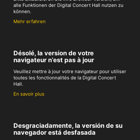
alle Funktionen der Digital Concert Hall nutzen zu
können.
Mehr erfahren
Désolé, la version de votre
navigateur n’est pas à jour
Veuillez mettre à jour votre navigateur pour utiliser
toutes les fonctionnalités de la Digital Concert
Hall.
En savoir plus
Desgraciadamente, la versión de su
navegador está desfasada