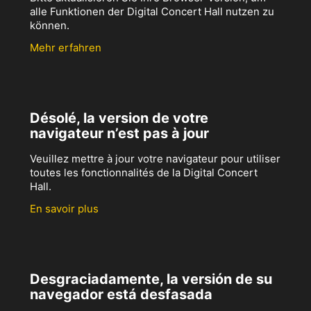
alle Funktionen der Digital Concert Hall nutzen zu
können.
Mehr erfahren
Désolé, la version de votre
navigateur n’est pas à jour
Veuillez mettre à jour votre navigateur pour utiliser
toutes les fonctionnalités de la Digital Concert
Hall.
En savoir plus
Desgraciadamente, la versión de su
navegador está desfasada