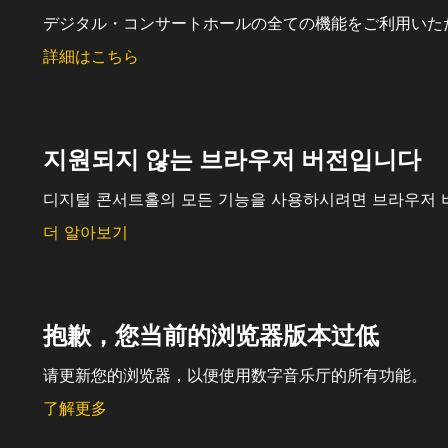
デジタル・コンサートホールの全ての機能をご利用いた
詳細はこちら
지원되지 않는 브라우저 버전입니다
디지털 콘서트홀의 모든 기능을 사용하시려면 브라우저 
더 알아보기
抱歉，您当前的浏览器版本过低
请更新您的浏览器，以便使用数字音乐厅的所有功能。
了解更多