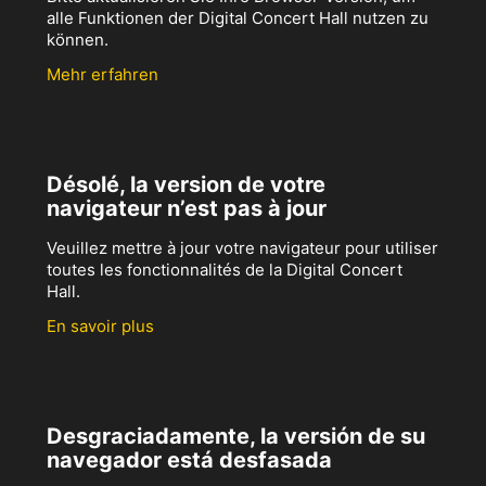
alle Funktionen der Digital Concert Hall nutzen zu
können.
Mehr erfahren
Désolé, la version de votre
navigateur n’est pas à jour
Veuillez mettre à jour votre navigateur pour utiliser
toutes les fonctionnalités de la Digital Concert
Hall.
En savoir plus
Desgraciadamente, la versión de su
navegador está desfasada