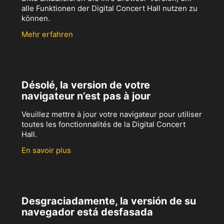
alle Funktionen der Digital Concert Hall nutzen zu
können.
Mehr erfahren
Désolé, la version de votre
navigateur n’est pas à jour
Veuillez mettre à jour votre navigateur pour utiliser
toutes les fonctionnalités de la Digital Concert
Hall.
En savoir plus
Desgraciadamente, la versión de su
navegador está desfasada