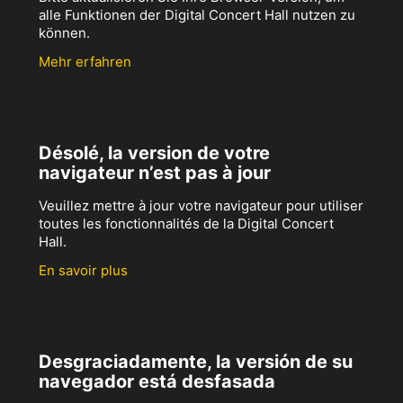
alle Funktionen der Digital Concert Hall nutzen zu
können.
Mehr erfahren
Désolé, la version de votre
navigateur n’est pas à jour
Veuillez mettre à jour votre navigateur pour utiliser
toutes les fonctionnalités de la Digital Concert
Hall.
En savoir plus
Desgraciadamente, la versión de su
navegador está desfasada