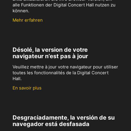
alle Funktionen der Digital Concert Hall nutzen zu
können.
Mehr erfahren
Désolé, la version de votre
navigateur n’est pas à jour
Veuillez mettre à jour votre navigateur pour utiliser
toutes les fonctionnalités de la Digital Concert
Hall.
En savoir plus
Desgraciadamente, la versión de su
navegador está desfasada