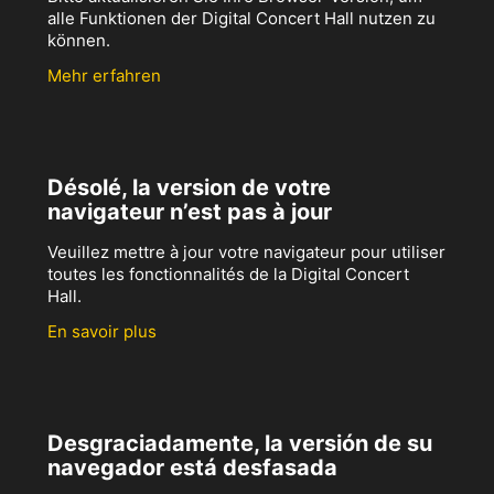
alle Funktionen der Digital Concert Hall nutzen zu
können.
Mehr erfahren
Désolé, la version de votre
navigateur n’est pas à jour
Veuillez mettre à jour votre navigateur pour utiliser
toutes les fonctionnalités de la Digital Concert
Hall.
En savoir plus
Desgraciadamente, la versión de su
navegador está desfasada