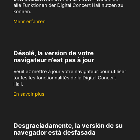
alle Funktionen der Digital Concert Hall nutzen zu
können.
Mehr erfahren
Désolé, la version de votre
navigateur n’est pas à jour
Veuillez mettre à jour votre navigateur pour utiliser
toutes les fonctionnalités de la Digital Concert
Hall.
En savoir plus
Desgraciadamente, la versión de su
navegador está desfasada