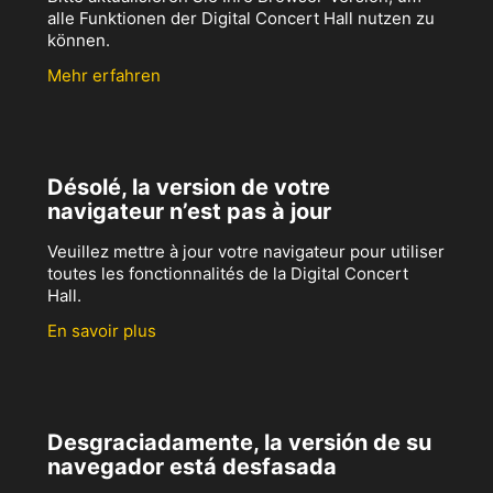
alle Funktionen der Digital Concert Hall nutzen zu
können.
Mehr erfahren
Désolé, la version de votre
navigateur n’est pas à jour
Veuillez mettre à jour votre navigateur pour utiliser
toutes les fonctionnalités de la Digital Concert
Hall.
En savoir plus
Desgraciadamente, la versión de su
navegador está desfasada