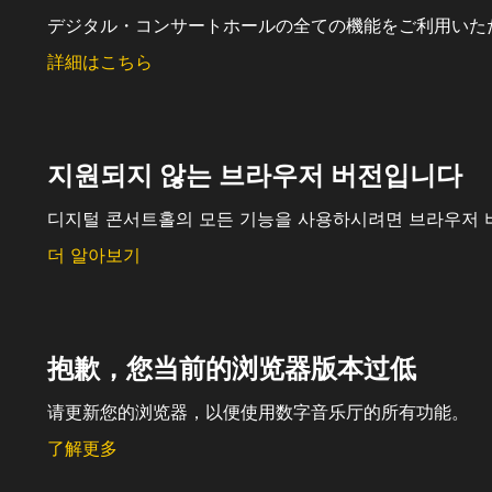
デジタル・コンサートホールの全ての機能をご利用いた
詳細はこちら
지원되지 않는 브라우저 버전입니다
디지털 콘서트홀의 모든 기능을 사용하시려면 브라우저 
더 알아보기
抱歉，您当前的浏览器版本过低
请更新您的浏览器，以便使用数字音乐厅的所有功能。
了解更多