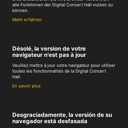
alle Funktionen der Digital Concert Hall nutzen zu
können.
Mehr erfahren
Désolé, la version de votre
navigateur n’est pas à jour
Veuillez mettre à jour votre navigateur pour utiliser
toutes les fonctionnalités de la Digital Concert
Hall.
En savoir plus
Desgraciadamente, la versión de su
navegador está desfasada