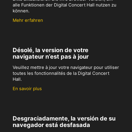
alle Funktionen der Digital Concert Hall nutzen zu
können.
Mehr erfahren
Désolé, la version de votre
navigateur n’est pas à jour
Veuillez mettre à jour votre navigateur pour utiliser
toutes les fonctionnalités de la Digital Concert
Hall.
En savoir plus
Desgraciadamente, la versión de su
navegador está desfasada