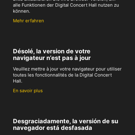
alle Funktionen der Digital Concert Hall nutzen zu
können.
Mehr erfahren
Désolé, la version de votre
navigateur n’est pas à jour
Veuillez mettre à jour votre navigateur pour utiliser
toutes les fonctionnalités de la Digital Concert
Hall.
En savoir plus
Desgraciadamente, la versión de su
navegador está desfasada