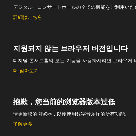
デジタル・コンサートホールの全ての機能をご利用いた
詳細はこちら
지원되지 않는 브라우저 버전입니다
디지털 콘서트홀의 모든 기능을 사용하시려면 브라우저 
더 알아보기
抱歉，您当前的浏览器版本过低
请更新您的浏览器，以便使用数字音乐厅的所有功能。
了解更多