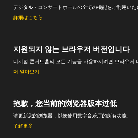
デジタル・コンサートホールの全ての機能をご利用いた
詳細はこちら
지원되지 않는 브라우저 버전입니다
디지털 콘서트홀의 모든 기능을 사용하시려면 브라우저 
더 알아보기
抱歉，您当前的浏览器版本过低
请更新您的浏览器，以便使用数字音乐厅的所有功能。
了解更多