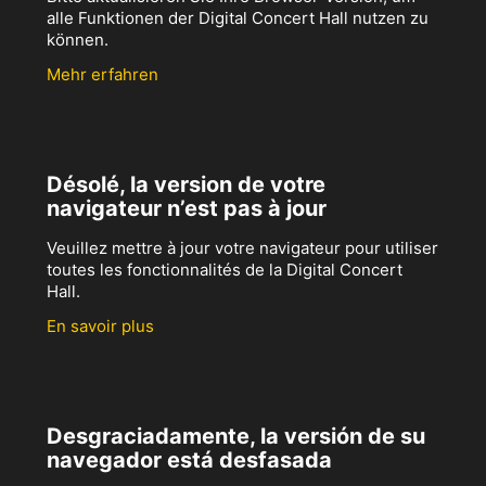
alle Funktionen der Digital Concert Hall nutzen zu
können.
Mehr erfahren
Désolé, la version de votre
navigateur n’est pas à jour
Veuillez mettre à jour votre navigateur pour utiliser
toutes les fonctionnalités de la Digital Concert
Hall.
En savoir plus
Desgraciadamente, la versión de su
navegador está desfasada