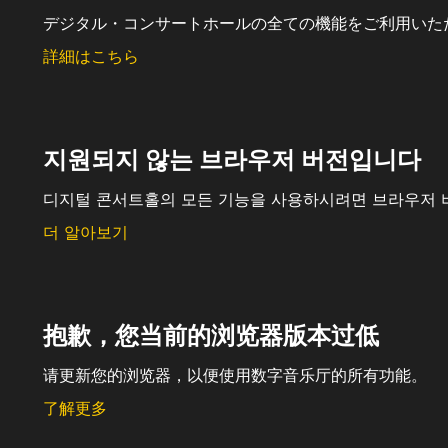
デジタル・コンサートホールの全ての機能をご利用いた
詳細はこちら
지원되지 않는 브라우저 버전입니다
디지털 콘서트홀의 모든 기능을 사용하시려면 브라우저 
더 알아보기
抱歉，您当前的浏览器版本过低
请更新您的浏览器，以便使用数字音乐厅的所有功能。
了解更多