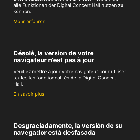
alle Funktionen der Digital Concert Hall nutzen zu
können.
Mehr erfahren
Désolé, la version de votre
navigateur n’est pas à jour
Veuillez mettre à jour votre navigateur pour utiliser
toutes les fonctionnalités de la Digital Concert
Hall.
En savoir plus
Desgraciadamente, la versión de su
navegador está desfasada