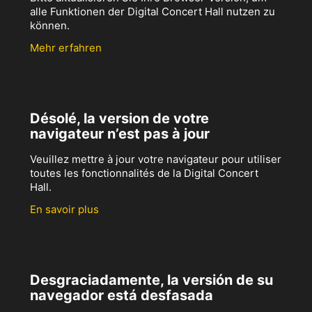
alle Funktionen der Digital Concert Hall nutzen zu
können.
Mehr erfahren
Désolé, la version de votre
navigateur n’est pas à jour
Veuillez mettre à jour votre navigateur pour utiliser
toutes les fonctionnalités de la Digital Concert
Hall.
En savoir plus
Desgraciadamente, la versión de su
navegador está desfasada