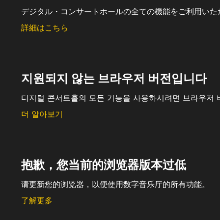
デジタル・コンサートホールの全ての機能をご利用いた
詳細はこちら
지원되지 않는 브라우저 버전입니다
디지털 콘서트홀의 모든 기능을 사용하시려면 브라우저 
더 알아보기
抱歉，您当前的浏览器版本过低
请更新您的浏览器，以便使用数字音乐厅的所有功能。
了解更多