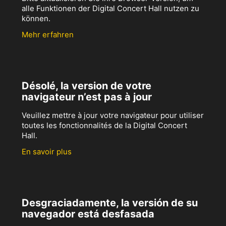
alle Funktionen der Digital Concert Hall nutzen zu
können.
Mehr erfahren
Désolé, la version de votre
navigateur n’est pas à jour
Veuillez mettre à jour votre navigateur pour utiliser
toutes les fonctionnalités de la Digital Concert
Hall.
En savoir plus
Desgraciadamente, la versión de su
navegador está desfasada