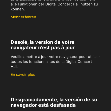
alle Funktionen der Digital Concert Hall nutzen zu
können.
Mehr erfahren
Désolé, la version de votre
navigateur n’est pas à jour
Veuillez mettre à jour votre navigateur pour utiliser
toutes les fonctionnalités de la Digital Concert
Hall.
En savoir plus
Desgraciadamente, la versión de su
navegador está desfasada