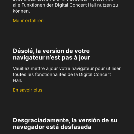
alle Funktionen der Digital Concert Hall nutzen zu
können.
Mehr erfahren
Désolé, la version de votre
navigateur n’est pas à jour
Veuillez mettre à jour votre navigateur pour utiliser
toutes les fonctionnalités de la Digital Concert
Hall.
En savoir plus
Desgraciadamente, la versión de su
navegador está desfasada