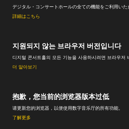
デジタル・コンサートホールの全ての機能をご利用いた
詳細はこちら
지원되지 않는 브라우저 버전입니다
디지털 콘서트홀의 모든 기능을 사용하시려면 브라우저 
더 알아보기
抱歉，您当前的浏览器版本过低
请更新您的浏览器，以便使用数字音乐厅的所有功能。
了解更多