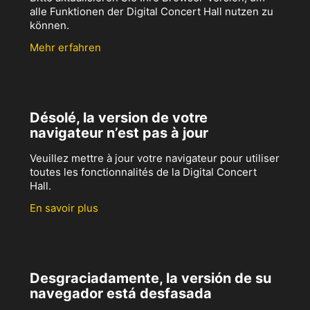
alle Funktionen der Digital Concert Hall nutzen zu
können.
Mehr erfahren
Désolé, la version de votre
navigateur n’est pas à jour
Veuillez mettre à jour votre navigateur pour utiliser
toutes les fonctionnalités de la Digital Concert
Hall.
En savoir plus
Desgraciadamente, la versión de su
navegador está desfasada