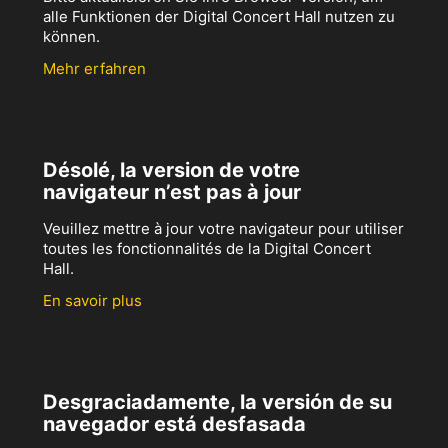
alle Funktionen der Digital Concert Hall nutzen zu
können.
Mehr erfahren
Désolé, la version de votre
navigateur n’est pas à jour
Veuillez mettre à jour votre navigateur pour utiliser
toutes les fonctionnalités de la Digital Concert
Hall.
En savoir plus
Desgraciadamente, la versión de su
navegador está desfasada