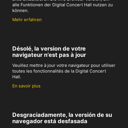
alle Funktionen der Digital Concert Hall nutzen zu
können.
Mehr erfahren
Désolé, la version de votre
navigateur n’est pas à jour
Veuillez mettre à jour votre navigateur pour utiliser
toutes les fonctionnalités de la Digital Concert
Hall.
En savoir plus
Desgraciadamente, la versión de su
navegador está desfasada